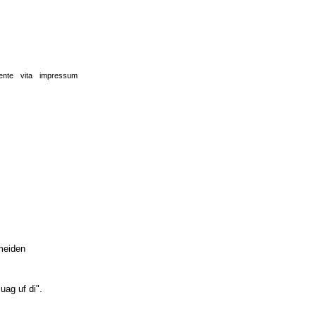
mente
vita
impressum
meiden
ag uf di".