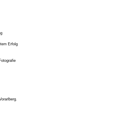
ng
tem Erfolg
otografie
orarlberg.