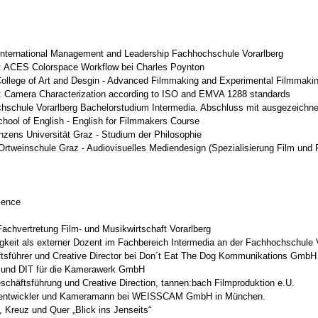
International Management and Leadership Fachhochschule Vorarlberg
g: ACES Colorspace Workflow bei Charles Poynton
ollege of Art and Desgin - Advanced Filmmaking and Experimental Filmmaki
: Camera Characterization according to ISO and EMVA 1288 standards
schule Vorarlberg Bachelorstudium Intermedia. Abschluss mit ausgezeichne
ool of English - English for Filmmakers Course
nzens Universität Graz - Studium der Philosophie
tweinschule Graz - Audiovisuelles Mediendesign (Spezialisierung Film und F
ience
chvertretung Film- und Musikwirtschaft Vorarlberg
igkeit als externer Dozent im Fachbereich Intermedia an der Fachhochschule V
tsführer und Creative Director bei Don´t Eat The Dog Kommunikations GmbH
und DIT für die Kamerawerk GmbH
chäftsführung und Creative Direction, tannen:bach Filmproduktion e.U.
entwickler und Kameramann bei WEISSCAM GmbH in München.
Kreuz und Quer „Blick ins Jenseits“